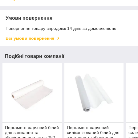
Умови повернення
Повернення товару впродовж 14 днів за домовленістю
Всі умови повернення
Подібні товари компанії
Пергамент харчовий білий
Пергамент харчовий
Перг
для запікання та
силіконізований білий для
силі
зберігання продуктів 280
запікання та зберігання
запі