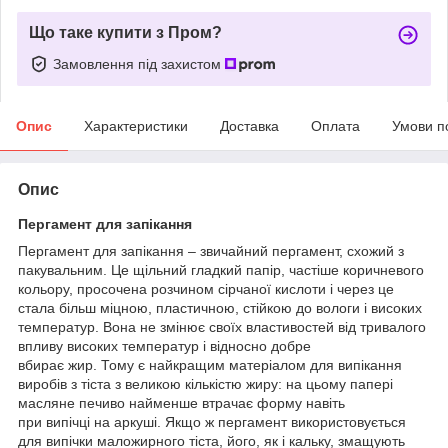
Що таке купити з Пром?
Замовлення під захистом
Опис
Характеристики
Доставка
Оплата
Умови п
Опис
Пергамент для запікання
Пергамент для запікання – звичайний пергамент, схожий з
пакувальним. Це щільний гладкий папір, частіше коричневого
кольору, просочена розчином сірчаної кислоти і через це
стала більш міцною, пластичною, стійкою до вологи і високих
температур. Вона не змінює своїх властивостей від тривалого
впливу високих температур і відносно добре
вбирає жир. Тому є найкращим матеріалом для випікання
виробів з тіста з великою кількістю жиру: на цьому папері
масляне печиво найменше втрачає форму навіть
при випічці на аркуші. Якщо ж пергамент використовується
для випічки маложирного тіста, його, як і кальку, змащують