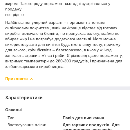
жиром. Такого роду пергамент сьогодні зустрічається у
продажу
все рідше.
Найбільш популярний варіант – пергамент з тонким
силіконовим покриттям, який найкраще відстає від готових
виробів, включаючи бісквіти, не пропускає вологу, майже не
вбирає жир і не потребує додаткової мастилі. Його можна
використовувати для випічки будь-якого виду тесту, причому
для всього, крім бісквітів – багаторазово, в ньому ж іноді
запікають страви з м'яса і риби. Є різновид цього пергаменту,
витримує температури до 280-300 градусів, і призначена для
хлібопекарського виробництва.
Приховати
Характеристики
Основні
Тип
Папір для випікання
Застосування плівки
Для гарячих продуктів, Для
заморожених продуктів,