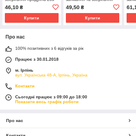
мм 15 метрів
продуктів 280 мм 15
прод
46,10
49,50
61,
₴
₴
метрів
метр
Купити
Купити
Про нас
100% позитивних з 6 відгуків за рік
Працює з 30.01.2018
м. Ірпінь
вул. Українська 48-А, Ірпінь, Україна
Контакти
Сьогодні працює з 09:00 до 18:00
Показати весь графік роботи
Про нас
Контакти