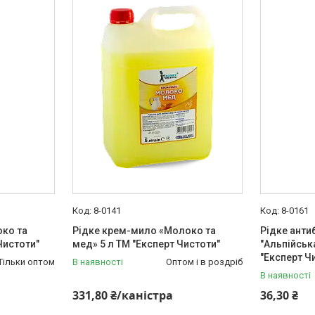
8-0141
8-0161
ко та
Рідке крем-мило «Молоко та
Рідке анти
Чистоти"
мед» 5 л ТМ "Експерт Чистоти"
"Альпійськ
"Експерт Ч
Тільки оптом
В наявності
Оптом і в роздріб
В наявності
331,80 ₴/каністра
36,30 ₴