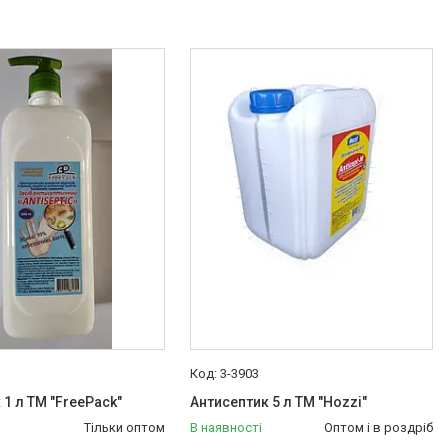
3-3903
 1 л TM "FreePack"
Антисептик 5 л TM "Hozzi"
Тільки оптом
В наявності
Оптом і в роздріб