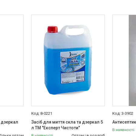
8-0221
3-3902
а дзеркал
Засіб для миття скла та дзеркал 5
Антисептик
л ТМ "Експерт Чистоти"
В наявності
Тільки оптом
В наявності
Оптом і в роздріб