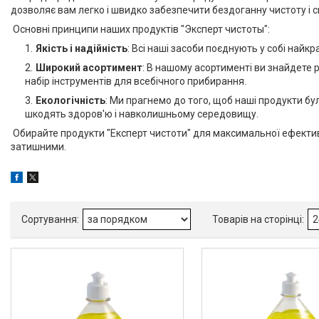
дозволяє вам легко і швидко забезпечити бездоганну чистоту і с
Товари
Основні принципи наших продуктів "Эксперт чистоты":
Якість і надійність
: Всі наші засоби поєднують у собі най
Супермаркет
Широкий асортимент
: В нашому асортименті ви знайдете 
Рукави та пакети для
набір інструментів для всебічного прибирання.
запікання в духовій та
мікрохвильовій печі
Екологічність
: Ми прагнемо до того, щоб наші продукти бу
шкодять здоров'ю і навколишньому середовищу.
Фольга харчова для запікання
страв та зберігання продуктів
Обирайте продукти "Експерт чистоти" для максимальної ефекти
затишними.
Пергаментний папір для
запікання випічки, овочів,
м'яса та риби
Стретч плівка для пакування
та зберігання харчових
продуктів
Серветки та ганчірки для
прибирання
Губки кухонні для миття посуду
та поверхонь, мочалки для
ванної