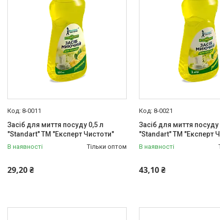
Кухонний скребок для миття
посуду
Сміттєві пакети
Експерт Чистоти
Стретч-плівка
Скотч, липка стрічка,
сигнальна стрічка
Товари для дому
8-0011
8-0021
Засіб для миття посуду 0,5 л
Засіб для миття посуду 
"Standart" ТМ "Експерт Чистоти"
"Standart" ТМ "Експерт 
В наявності
Тільки оптом
В наявності
29,20 ₴
43,10 ₴