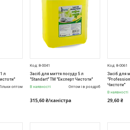
8-0041
8-0061
1 л
Засіб для миття посуду 5 л
Засіб для м
Чистоти"
"Standart" ТМ "Експерт Чистоти"
"Profession
Чистоти"
Тільки оптом
В наявності
Оптом і в роздріб
В наявності
315,60 ₴/каністра
29,60 ₴