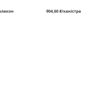
/флакон
904,60 ₴/каністра