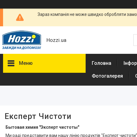
Зараз компанія не може швидко обробляти замов
Hozzi.ua
Меню
Головна
Інфор
Фотогалерея
Фільтри
Мийні та чистячі засоби
Антисептичні засоби для шкіри
Рідке мило
Експерт Чистоти
Засоби для миття посуду
Бытовая химия "Эксперт чистоты"
Ми раді представити вам нашу лінію продуктів "Експерт чистоти