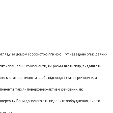
огляду за домом і особистою гігієною. Тут наведено опис деяких
істять спеціальні компоненти, які розчиняють жир, видаляють
то містять антисептики або відповідні хімічні речовини, які
оненти, такі як поверхнево-активні речовини, які
 поверхонь. Вони допомагають видалити забруднення, пил та
о інших.