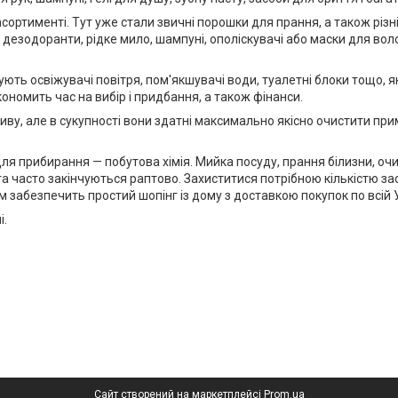
ртименті. Тут уже стали звичні порошки для прання, а також різні
 дезодоранти, рідке мило, шампуні, ополіскувачі або маски для вол
ють освіжувачі повітря, пом'якшувачі води, туалетні блоки тощо, я
ономить час на вибір і придбання, а також фінанси.
ливу, але в сукупності вони здатні максимально якісно очистити пр
 для прибирання — побутова хімія. Мийка посуду, прання білизни, о
а часто закінчуються раптово. Захиститися потрібною кількістю за
 забезпечить простий шопінг із дому з доставкою покупок по всій У
і.
Сайт створений на маркетплейсі
Prom.ua