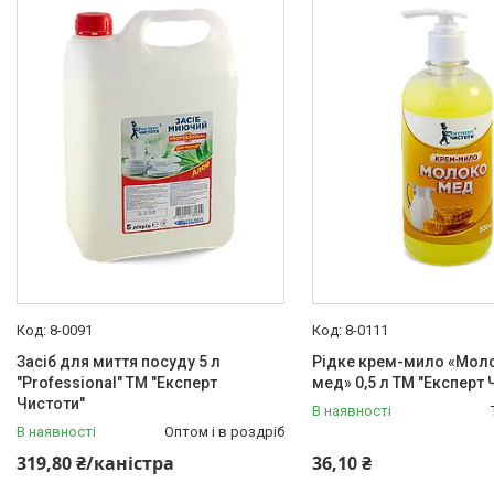
8-0091
8-0111
Засіб для миття посуду 5 л
Рідке крем-мило «Моло
"Professional" ТМ "Експерт
мед» 0,5 л ТМ "Експерт 
Чистоти"
В наявності
В наявності
Оптом і в роздріб
319,80 ₴/каністра
36,10 ₴