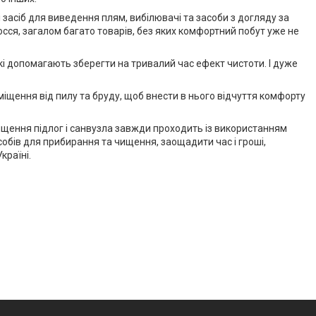
 засіб для виведення плям, вибілювачі та засоби з догляду за
осся, загалом багато товарів, без яких комфортний побут уже не
кі допомагають зберегти на тривалий час ефект чистоти. І дуже
иміщення від пилу та бруду, щоб внести в нього відчуття комфорту
чищення підлог і санвузла завжди проходить із використанням
собів для прибирання та чищення, заощадити час і гроші,
країні.