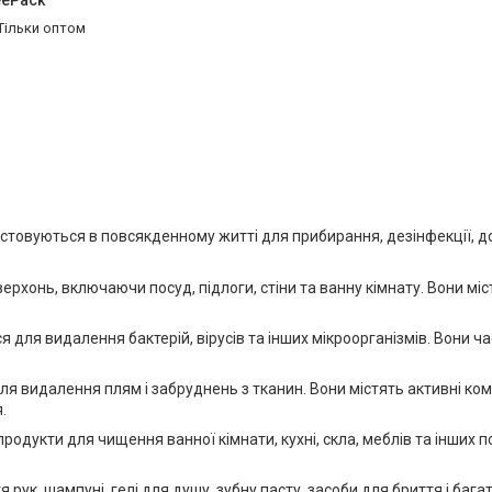
eePack"
Тільки оптом
ористовуються в повсякденному житті для прибирання, дезінфекції, д
верхонь, включаючи посуд, підлоги, стіни та ванну кімнату. Вони м
для видалення бактерій, вірусів та інших мікроорганізмів. Вони час
 видалення плям і забруднень з тканин. Вони містять активні комп
.
продукти для чищення ванної кімнати, кухні, скла, меблів та інших
 рук, шампуні, гелі для душу, зубну пасту, засоби для бриття і багат