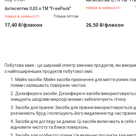
Антисептик 0,1 л TM "Fr
Немає в наявності
Антисептик 0,05 л TM "FreePack"
Немає в наявності
Тільки оптом
+380 (67) 633-57-10
+380 (67) 633-57-10
17,40 ₴/флакон
26,50 ₴/флакон
Побутова хімія - це широкий спектр хімічних продуктів, які вик
з найпоширеніших продуктів побутової хімії:
Мийні засоби: Мийні засоби призначені для миття різних по
плями і залишають поверхню чистою.
Дезінфікуючі засоби: Дезінфікуючі засоби використовуються 
знищують шкідливі мікроорганізми і забезпечують гігієну.
Засоби для прання: Засоби для прання використовуються для
розчиняють бруд і полегшують його видалення під час прання
Засоби для догляду за домом: Ці засоби включають в себе 
відновити чистоту та блиск поверхонь.
Засоби для особистої гігієни: Це включає продукти для миття