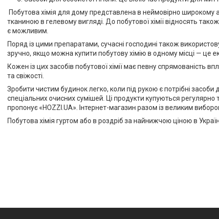
Побутова хімія для дому представлена в неймовірно широкому асо
тканиною в гелевому вигляді. До побутової хімії відносять також
є можливим.
Поряд із цими препаратами, сучасні господині також використову
зручно, якщо можна купити побутову хімію в одному місці — це ек
Кожен із цих засобів побутової хімії має певну спрямованість вп
та свіжості.
Зробити чистим будинок легко, коли під рукою є потрібні засоби
спеціальних очисних сумішей. Ці продукти купуються регулярно т
пропонує «HOZZI.UA». Інтернет-магазин разом із великим вибором
Побутова хімія гуртом або в роздріб за найнижчою ціною в Україн