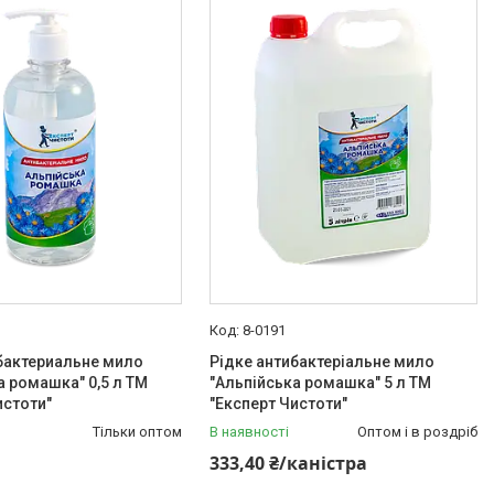
8-0191
бактериальне мило
Рідке антибактеріальне мило
а ромашка" 0,5 л ТМ
"Альпійська ромашка" 5 л ТМ
истоти"
"Експерт Чистоти"
Тільки оптом
В наявності
Оптом і в роздріб
333,40 ₴/каністра