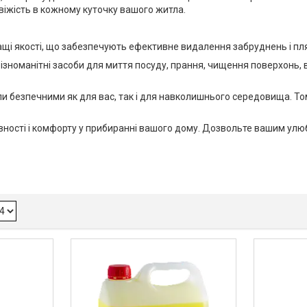
віжість в кожному куточку вашого житла.
кращі якості, що забезпечують ефективне видалення забруднень і 
різноманітні засоби для миття посуду, прання, чищення поверхонь,
ли безпечними як для вас, так і для навколишнього середовища. Тому
вності і комфорту у прибиранні вашого дому. Дозвольте вашим ул