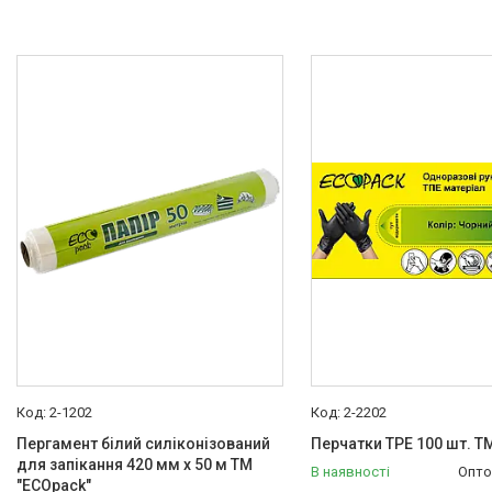
2-1202
2-2202
Пергамент білий силіконізований
Перчатки TPE 100 шт. Т
для запікання 420 мм х 50 м ТМ
В наявності
Опто
"ECOpack"