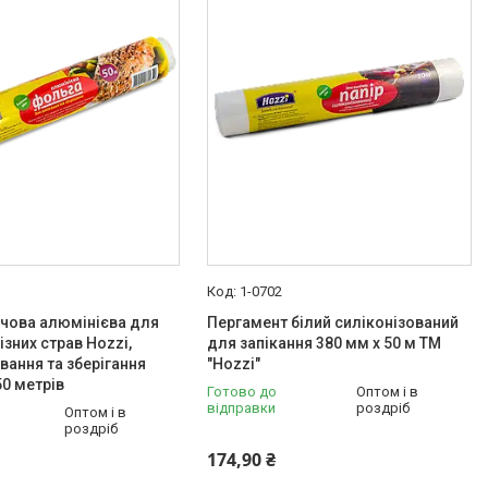
1-0702
чова алюмінієва для
Пергамент білий силіконізований
ізних страв Hozzi,
для запікання 380 мм х 50 м ТМ
вання та зберігання
"Hozzi"
50 метрів
Готово до
Оптом і в
відправки
роздріб
Оптом і в
роздріб
174,90 ₴