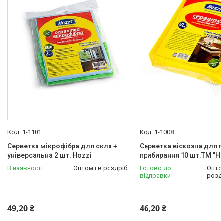
1-1101
1-1008
Серветка мікрофібра для скла +
Серветка віскозна для 
універсальна 2 шт. Hozzi
прибирання 10 шт.ТМ "H
В наявності
Оптом і в роздріб
Готово до
Опто
відправки
розд
49,20 ₴
46,20 ₴