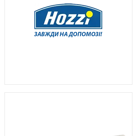
та зберігання харчових
продуктів
Серветки та ганчірки для
прибирання
Губки кухонні для миття посуду
та поверхонь, мочалки для
ванної
Кухонний скребок для миття
посуду
Сміттєві пакети
Експерт Чистоти
Стретч-плівка
Скотч, липка стрічка,
сигнальна стрічка
Товари для дому