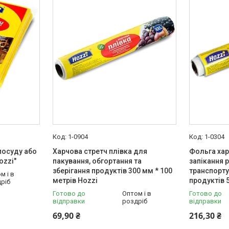
1-0904
1-0304
посуду або
Харчова стретч плівка для
Фольга хар
ozzi"
пакування, обгортання та
запікання р
зберігання продуктів 300 мм * 100
транспорту
м і в
метрів Hozzi
продуктів 
ріб
Готово до
Оптом і в
Готово до
відправки
роздріб
відправки
69,90 ₴
216,30 ₴