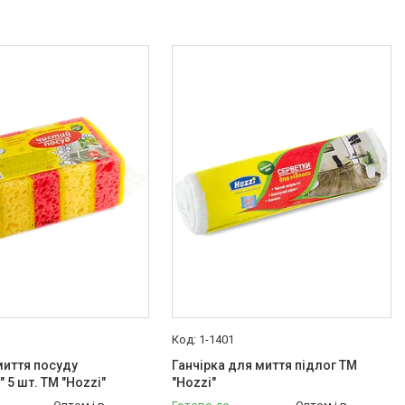
1-1401
миття посуду
Ганчірка для миття підлог ТМ
 5 шт. ТМ "Hozzi"
"Hozzi"