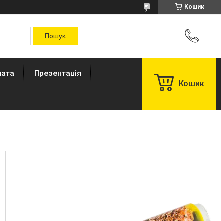
Кошик
лата
Презентація
Кошик