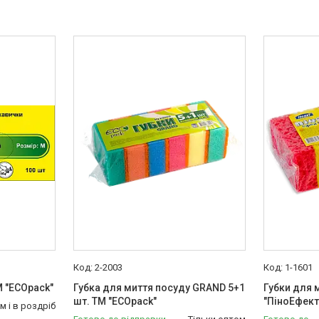
2-2003
1-1601
М "ECOpack"
Губка для миття посуду GRAND 5+1
Губки для 
шт. ТМ "ECOpack"
"ПіноЕфект"
м і в роздріб