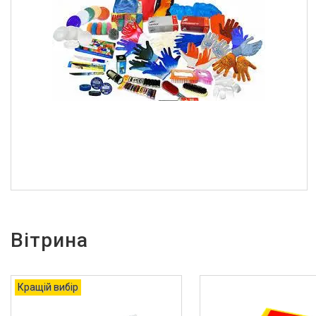
Вітрина
Кращій вибір