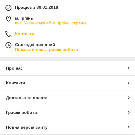
догляду за вашою шкірою під час ванни або душу. Вони
Працює з 30.01.2018
ефективно видаляють відмерлі клітини та стимулюють
кровообіг, залишаючи вашу шкіру м'якою та шовковистою.
м. Ірпінь
Мочалки легко вспінюють гелі для душу і допомагають
вул. Українська 48-А, Ірпінь, Україна
забезпечити вам приємний масаж під час прийняття ванни.
Контакти
Сьогодні вихідний
Показати весь графік роботи
Про нас
Контакти
Доставка та оплата
Графік роботи
Повна версія сайту