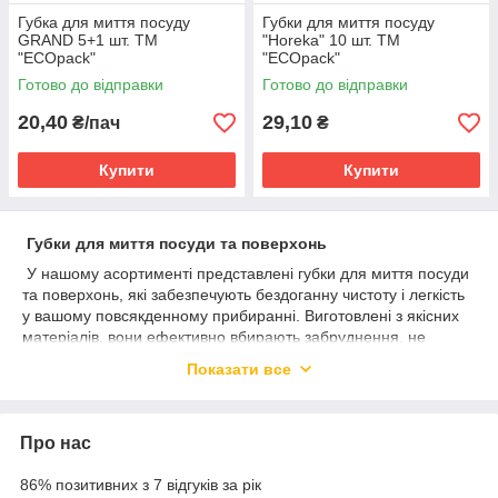
Губка для миття посуду
Губки для миття посуду
GRAND 5+1 шт. ТМ
"Horeka" 10 шт. ТМ
"ECOpack"
"ECOpack"
Готово до відправки
Готово до відправки
20,40
29,10
₴/пач
₴
Купити
Купити
Губки для миття посуди та поверхонь
У нашому асортименті представлені губки для миття посуди
та поверхонь, які забезпечують бездоганну чистоту і легкість
у вашому повсякденному прибиранні. Виготовлені з якісних
матеріалів, вони ефективно вбирають забруднення, не
пошкоджуючи поверхні, і забезпечують вам приємний дотик
Показати все
та комфорт у процесі миття. Губки ідеально підходять для
видалення жирів та залишків їжі з посуду, а також для
очищення різних поверхонь у вашому домі.
Про нас
Мочалки для ванни
86% позитивних з 7 відгуків за рік
Наші м'які і приємні на дотик мочалки призначені для