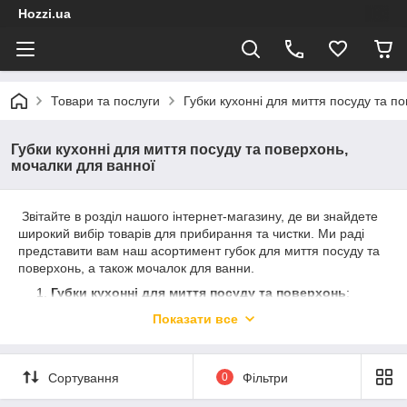
Hozzi.ua
Товари та послуги
Губки кухонні для миття посуду та п
Губки кухонні для миття посуду та поверхонь,
мочалки для ванної
Звітайте в розділ нашого інтернет-магазину, де ви знайдете
широкий вибір товарів для прибирання та чистки. Ми раді
представити вам наш асортимент губок для миття посуду та
поверхонь, а також мочалок для ванни.
Губки кухонні для миття посуду та поверхонь
:
Наші губки призначені для ефективного та швидкого
Показати все
прибирання в кухні. Вони виготовлені з високоякісних
матеріалів, які забезпечують міцність і довговічність.
Губки мають відмінну абразивність для видалення
Сортування
0
Фільтри
залишків їжі та забруднень з посуду та поверхонь,
зберігаючи при цьому їх блиск і чистоту.