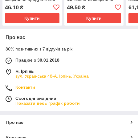
мм 15 метрів
продуктів 280 мм 15
прод
46,10
49,50
61,
₴
₴
метрів
метр
Купити
Купити
Про нас
86% позитивних з 7 відгуків за рік
Працює з 30.01.2018
м. Ірпінь
вул. Українська 48-А, Ірпінь, Україна
Контакти
Сьогодні вихідний
Показати весь графік роботи
Про нас
Контакти