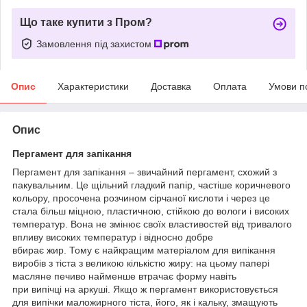
Що таке купити з Пром?
Замовлення під захистом
Опис
Характеристики
Доставка
Оплата
Умови п
Опис
Пергамент для запікання
Пергамент для запікання – звичайний пергамент, схожий з
пакувальним. Це щільний гладкий папір, частіше коричневого
кольору, просочена розчином сірчаної кислоти і через це
стала більш міцною, пластичною, стійкою до вологи і високих
температур. Вона не змінює своїх властивостей від тривалого
впливу високих температур і відносно добре
вбирає жир. Тому є найкращим матеріалом для випікання
виробів з тіста з великою кількістю жиру: на цьому папері
масляне печиво найменше втрачає форму навіть
при випічці на аркуші. Якщо ж пергамент використовується
для випічки маложирного тіста, його, як і кальку, змащують