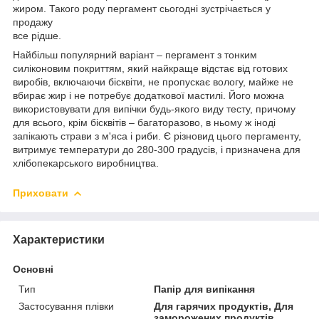
жиром. Такого роду пергамент сьогодні зустрічається у
продажу
все рідше.
Найбільш популярний варіант – пергамент з тонким
силіконовим покриттям, який найкраще відстає від готових
виробів, включаючи бісквіти, не пропускає вологу, майже не
вбирає жир і не потребує додаткової мастилі. Його можна
використовувати для випічки будь-якого виду тесту, причому
для всього, крім бісквітів – багаторазово, в ньому ж іноді
запікають страви з м'яса і риби. Є різновид цього пергаменту,
витримує температури до 280-300 градусів, і призначена для
хлібопекарського виробництва.
Приховати
Характеристики
Основні
Тип
Папір для випікання
Застосування плівки
Для гарячих продуктів, Для
заморожених продуктів,