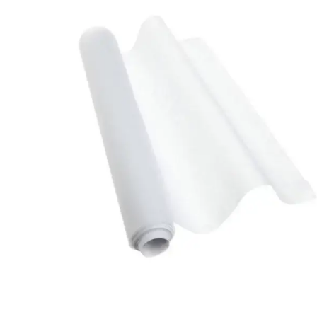
м'яса та риби
Стретч плівка для пакування
та зберігання харчових
продуктів
Серветки та ганчірки для
прибирання
Губки кухонні для миття посуду
та поверхонь, мочалки для
ванної
Кухонний скребок для миття
посуду
Сміттєві пакети
Експерт Чистоти
Стретч-плівка
Скотч, липка стрічка,
сигнальна стрічка
Товари для дому