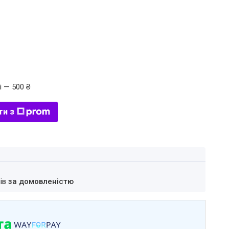
і — 500 ₴
ти з
нів
за домовленістю