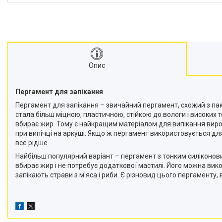
Опис
Пергамент для запікання
Пергамент для запікання – звичайний пергамент, схожий з пак
стала більш міцною, пластичною, стійкою до вологи і високих 
вбирає жир. Тому є найкращим матеріалом для випікання вироб
при випічці на аркуші. Якщо ж пергамент використовується для
все рідше.
Найбільш популярний варіант – пергамент з тонким силіконови
вбирає жир і не потребує додаткової мастилі. Його можна викор
запікають страви з м'яса і риби. Є різновид цього пергаменту