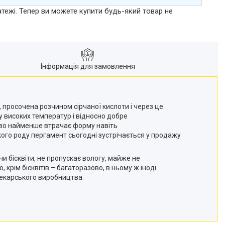
атежі. Тепер ви можете купити будь-який товар не
Інформація для замовлення
 просочена розчином сірчаної кислоти і через це
у високих температур і відносно добре
чиво найменше втрачає форму навіть
акого роду пергамент сьогодні зустрічається у продажу
 бісквіти, не пропускає вологу, майже не
крім бісквітів – багаторазово, в ньому ж іноді
опекарського виробництва.