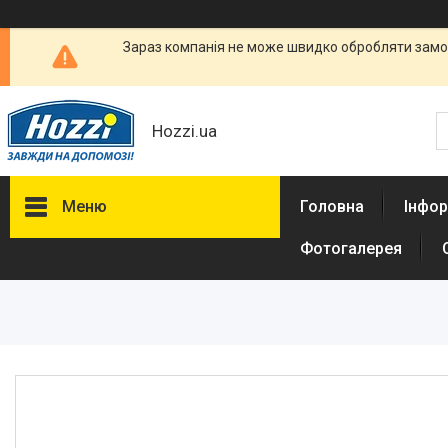
Зараз компанія не може швидко обробляти замов
Hozzi.ua
Меню
Головна
Інфор
Фотогалерея
Товари
Супермаркет
Рукави та пакети для
запікання в духовій та
мікрохвильовій печі
Фольга харчова для запікання
страв та зберігання продуктів
Пергаментний папір для
запікання випічки, овочів,