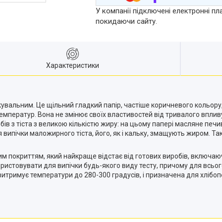
У компанії підключені електронні пл
покидаючи сайту.
Характеристики
увальним. Це щільний гладкий папір, частіше коричневого кольору,
температур. Вона не змінює своїх властивостей від тривалого вплив
ів з тіста з великою кількістю жиру: на цьому папері масляне пе
 випічки маложирного тіста, його, як і кальку, змащують жиром. Т
м покриттям, який найкраще відстає від готових виробів, включаючи
истовувати для випічки будь-якого виду тесту, причому для всього, 
, витримує температури до 280-300 градусів, і призначена для хліб