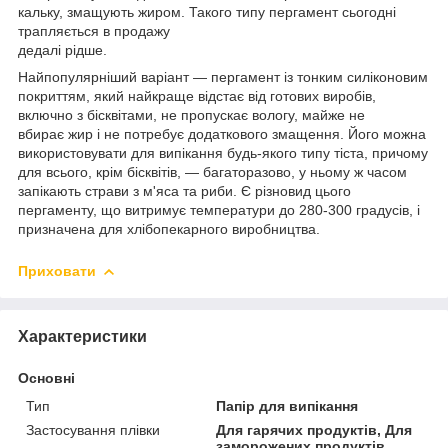
кальку, змащують жиром. Такого типу пергамент сьогодні
трапляється в продажу
дедалі рідше.
Найпопулярніший варіант — пергамент із тонким силіконовим
покриттям, який найкраще відстає від готових виробів,
включно з бісквітами, не пропускає вологу, майже не
вбирає жир і не потребує додаткового змащення. Його можна
використовувати для випікання будь-якого типу тіста, причому
для всього, крім бісквітів, — багаторазово, у ньому ж часом
запікають страви з м'яса та риби. Є різновид цього
пергаменту, що витримує температури до 280-300 градусів, і
призначена для хлібопекарного виробництва.
Приховати
Характеристики
Основні
Тип
Папір для випікання
Застосування плівки
Для гарячих продуктів, Для
заморожених продуктів,