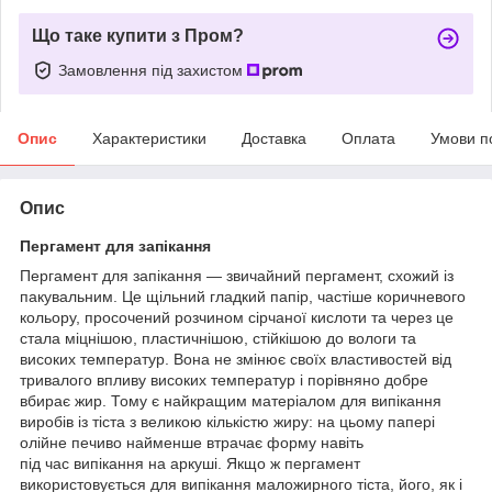
Що таке купити з Пром?
Замовлення під захистом
Опис
Характеристики
Доставка
Оплата
Умови п
Опис
Пергамент для запікання
Пергамент для запікання — звичайний пергамент, схожий із
пакувальним. Це щільний гладкий папір, частіше коричневого
кольору, просочений розчином сірчаної кислоти та через це
стала міцнішою, пластичнішою, стійкішою до вологи та
високих температур. Вона не змінює своїх властивостей від
тривалого впливу високих температур і порівняно добре
вбирає жир. Тому є найкращим матеріалом для випікання
виробів із тіста з великою кількістю жиру: на цьому папері
олійне печиво найменше втрачає форму навіть
під час випікання на аркуші. Якщо ж пергамент
використовується для випікання маложирного тіста, його, як і