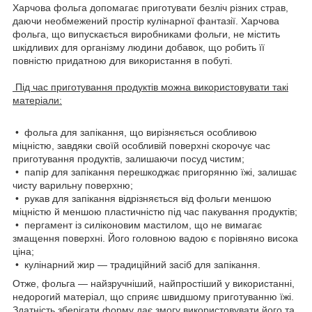
Харчова фольга допомагає приготувати безліч різних страв,
даючи необмежений простір кулінарної фантазії. Харчова
фольга, що випускається виробниками фольги, не містить
шкідливих для організму людини добавок, що робить її
повністю придатною для використання в побуті.
Під час приготування продуктів можна використовувати такі
матеріали:
• фольга для запікання, що вирізняється особливою
міцністю, завдяки своїй особливій поверхні скорочує час
приготування продуктів, залишаючи посуд чистим;
• папір для запікання перешкоджає пригорянню їжі, залишає
чисту варильну поверхню;
• рукав для запікання відрізняється від фольги меншою
міцністю й меншою пластичністю під час пакування продуктів;
• пергамент із силіконовим мастилом, що не вимагає
змащення поверхні. Його головною вадою є порівняно висока
ціна;
• кулінарний жир — традиційний засіб для запікання.
Отже, фольга — найзручніший, найпростіший у використанні,
недорогий матеріал, що сприяє швидшому приготуванню їжі.
Здатність зберігати форму дає змогу використовувати його та