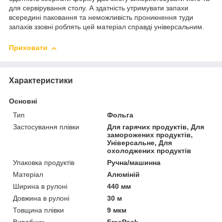
для сервірування столу. А здатність утримувати запахи
всередині паковання та неможливість проникнення туди
запахів ззовні роблять цей матеріал справді універсальним.
Приховати
Характеристики
Основні
Тип
Фольга
Застосування плівки
Для гарячих продуктів, Для
заморожених продуктів,
Універсальне, Для
охолоджених продуктів
Упаковка продуктів
Ручна/машинна
Матеріал
Алюміній
Ширина в рулоні
440 мм
Довжина в рулоні
30 м
Товщина плівки
9 мкм
Виробник
FreePack