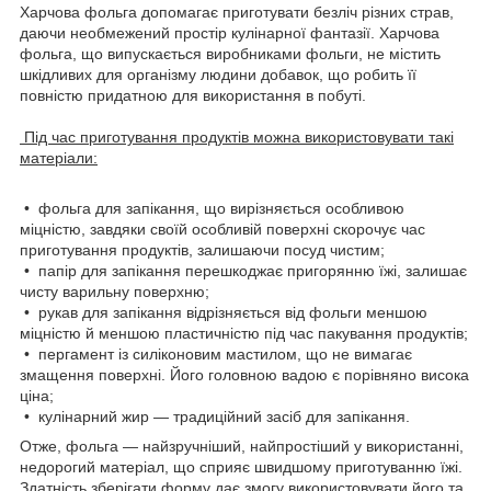
Харчова фольга допомагає приготувати безліч різних страв,
даючи необмежений простір кулінарної фантазії. Харчова
фольга, що випускається виробниками фольги, не містить
шкідливих для організму людини добавок, що робить її
повністю придатною для використання в побуті.
Під час приготування продуктів можна використовувати такі
матеріали:
• фольга для запікання, що вирізняється особливою
міцністю, завдяки своїй особливій поверхні скорочує час
приготування продуктів, залишаючи посуд чистим;
• папір для запікання перешкоджає пригорянню їжі, залишає
чисту варильну поверхню;
• рукав для запікання відрізняється від фольги меншою
міцністю й меншою пластичністю під час пакування продуктів;
• пергамент із силіконовим мастилом, що не вимагає
змащення поверхні. Його головною вадою є порівняно висока
ціна;
• кулінарний жир — традиційний засіб для запікання.
Отже, фольга — найзручніший, найпростіший у використанні,
недорогий матеріал, що сприяє швидшому приготуванню їжі.
Здатність зберігати форму дає змогу використовувати його та