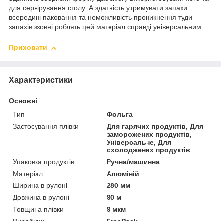
для сервірування столу. А здатність утримувати запахи
всередині паковання та неможливість проникнення туди
запахів ззовні роблять цей матеріал справді універсальним.
Приховати
Характеристики
Основні
Тип
Фольга
Застосування плівки
Для гарячих продуктів, Для
заморожених продуктів,
Універсальне, Для
охолоджених продуктів
Упаковка продуктів
Ручна/машинна
Матеріал
Алюміній
Ширина в рулоні
280 мм
Довжина в рулоні
90 м
Товщина плівки
9 мкм
Виробник
FreePack