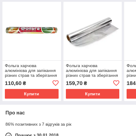
Фольга харчова
Фольга харчова
Фоль
алюмінієва для запікання
алюмінієва для запікання
алюм
різних страв та зберігання
різних страв та зберігання
різн
продуктів 40 метрів
продуктів 60 метрів
прод
110,60
159,70
184
₴
₴
FreePack
FreePack
Free
Купити
Купити
Про нас
86% позитивних з 7 відгуків за рік
Працює з 30.01.2018