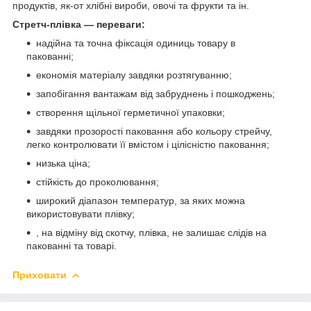
продуктів, як-от хлібні вироби, овочі та фрукти та ін.
Стретч-плівка — переваги:
надійна та точна фіксація одиниць товару в
пакованні;
економія матеріалу завдяки розтягуванню;
запобігання вантажам від забруднень і пошкоджень;
створення щільної герметичної упаковки;
завдяки прозорості паковання або кольору стрейчу,
легко контролювати її вмістом і цілісністю паковання;
низька ціна;
стійкість до проколювання;
широкий діапазон температур, за яких можна
використовувати плівку;
, на відміну від скотчу, плівка, не залишає слідів на
пакованні та товарі.
Приховати