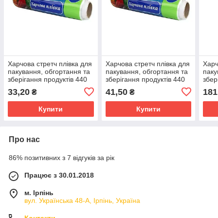
Харчова стретч плівка для
Харчова стретч плівка для
Харч
пакування, обгортання та
пакування, обгортання та
паку
зберігання продуктів 440
зберігання продуктів 440
збер
мм * 20 метрів FreePack
мм * 30 метрів FreePack
мм *
33,20
41,50
181
₴
₴
Купити
Купити
Про нас
86% позитивних з 7 відгуків за рік
Працює з 30.01.2018
м. Ірпінь
вул. Українська 48-А, Ірпінь, Україна
Контакти