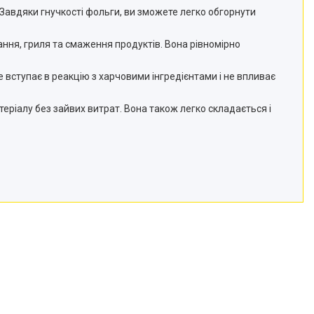
т. Завдяки гнучкості фольги, ви зможете легко обгорнути
ання, гриля та смаження продуктів. Вона рівномірно
е вступає в реакцію з харчовими інгредієнтами і не впливає
теріалу без зайвих витрат. Вона також легко складається і