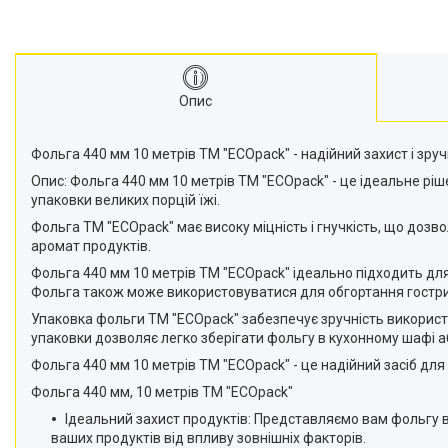
Опис
Фольга 440 мм 10 метрів ТМ "ECOpack" - надійний захист і зру
Опис: Фольга 440 мм 10 метрів ТМ "ECOpack" - це ідеальне ріш
упаковки великих порцій їжі.
Фольга ТМ "ECOpack" має високу міцність і гнучкість, що дозво
аромат продуктів.
Фольга 440 мм 10 метрів ТМ "ECOpack" ідеально підходить для 
Фольга також може використовуватися для обгортання гострих
Упаковка фольги ТМ "ECOpack" забезпечує зручність використ
упаковки дозволяє легко зберігати фольгу в кухонному шафі а
Фольга 440 мм 10 метрів ТМ "ECOpack" - це надійний засіб для
Фольга 440 мм, 10 метрів ТМ "ECOpack"
Ідеальний захист продуктів: Представляємо вам фольгу ві
ваших продуктів від впливу зовнішніх факторів.