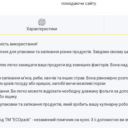
покидаючи сайту.
Характеристики
чність використання!
ення для упаковки та запікання різних продуктів. Завдяки своєму 
ляє легко захищати ваші продукти від зовнішніх факторів. Вона нада
запікання м'яса, риби, овочів та інших страв. Вона рівномірно роз
 країв посуду або кришок, запобігаючи можливі порізи.
ання. Ви легко можете відрізати необхідну довжину фольги за доп
бо ящику.
 упаковки та запікання продуктів, який зробить вашу кулінарну роб
д ТМ "ECOpack" - незамінний помічник на кухні. З її допомогою ви з