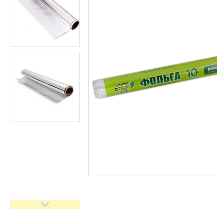
м'яса та риби
Стретч плівка для пакування
та зберігання харчових
продуктів
Серветки та ганчірки для
прибирання
Губки кухонні для миття посуду
та поверхонь, мочалки для
ванної
Кухонний скребок для миття
посуду
Сміттєві пакети
Експерт Чистоти
Стретч-плівка
Скотч, липка стрічка,
сигнальна стрічка
Товари для дому