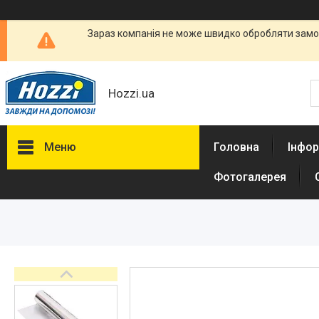
Зараз компанія не може швидко обробляти замов
Hozzi.ua
Меню
Головна
Інфор
Фотогалерея
Товари
Супермаркет
Рукави та пакети для
запікання в духовій та
мікрохвильовій печі
Фольга харчова для запікання
страв та зберігання продуктів
Пергаментний папір для
запікання випічки, овочів,