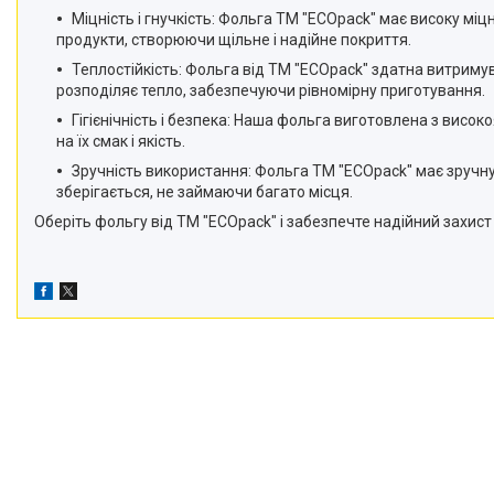
Міцність і гнучкість: Фольга ТМ "ECOpack" має високу міцн
продукти, створюючи щільне і надійне покриття.
Теплостійкість: Фольга від ТМ "ECOpack" здатна витримув
розподіляє тепло, забезпечуючи рівномірну приготування.
Гігієнічність і безпека: Наша фольга виготовлена з висок
на їх смак і якість.
Зручність використання: Фольга ТМ "ECOpack" має зручну 
зберігається, не займаючи багато місця.
Оберіть фольгу від ТМ "ECOpack" і забезпечте надійний захист