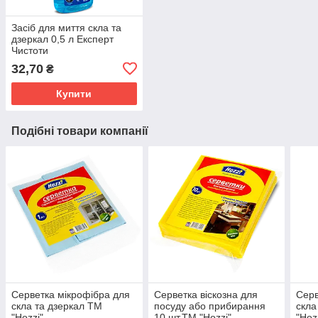
Засіб для миття скла та
дзеркал 0,5 л Експерт
Чистоти
32,70
₴
Купити
Подібні товари компанії
Серветка мікрофібра для
Серветка віскозна для
Серв
скла та дзеркал ТМ
посуду або прибирання
скла
"Hozzi"
10 шт.ТМ "Hozzi"
"Hoz