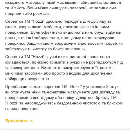
віскозного матеріалу, який має відмінні вбираючі властивості
та м'якість. Вони м'яко очищують поверхні, не залишаючи
подряпин або розмазів.
Серветки ТМ "Hozzi" ідеально підходять для догляду за
склом, дзеркалами, меблями, електронікою та іншими
поверхнями. Вони ефективно видаляють пил, бруд, відбитки
пальців та інші забруднення, при цьому не пошкоджуючи
поверхню. Завдяки своїм вбираючим властивостям, серветки
забезпечують чистоту та блиск поверхонь.
Серветки ТМ "Hozzi" зручні в використанні - вони легко
складаються, приємно тримати в руках і не розпадаються під
час використання. Ви можете використовувати їх разом з
миючими засобами або просто з водою для досягнення
найкращих результатів.
Придбавши віскозні серветки ТМ "Hozzi" у упаковці з 3 штук,
ви отримуєте ніжні та ефективні інструменти для догляду за
поверхнями вашого дому або офісу. Довіртеся бренду ТМ
"Hozzi" та насолоджуйтесь бездоганною чистотою та блиском
ваших поверхонь!
Приховати