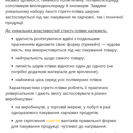
низької щільності, лінійного поліетилену, полівінілхлориду,
сополімерів вінілінденхлориду й іономерів. Завдяки
унікальному набору якості стретч-плівка широко
застосовується під час пакування як харчової, так і технічної
продукції.
До унікальних властивостей стретч-плівки належить:
здатність розтягуватися вдвічі з подальшим
прагненням відновити свою форму (прекейч) — чудова
якість, яка використовується під час пакування товару;
нейтральність щодо самого товару;
липкість шарів плівки відносно один до одного (не
потрібні додаткові матеріали для кріплення);
найнижча ціна серед усіх полімерних плівок.
Характеристики стретч-плівки роблять її практично
універсальною і дають змогу застосовувати в різних
виробництвах:
на виробництві, у торговій мережі, у побуті в разі
одноразового пакування харчових продуктів;
для скріплення
пакетів
вантажів правильної форми;
для пакування продукції, чутливої до нагрівання;