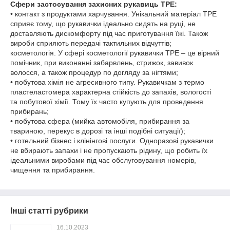
Сфери застосування захисних рукавиць TPE:
• контакт з продуктами харчування. Унікальний матеріал TPE
сприяє тому, що рукавички ідеально сидять на руці, не
доставляють дискомфорту під час приготування їжі. Також
вироби сприяють передачі тактильних відчуттів;
косметологія. У сфері косметології рукавички TPE – це вірний
помічник, при виконанні забарвлень, стрижок, завивок
волосся, а також процедур по догляду за нігтями;
• побутова хімія не агресивного типу. Рукавичкам з термо
пластеластомера характерна стійкість до запахів, вологості
та побутової хімії. Тому їх часто купують для проведення
прибирань;
• побутова сфера (мийка автомобіля, прибирання за
твариною, перекус в дорозі та інші подібні ситуації);
• готельний бізнес і клінінгові послуги. Одноразові рукавички
не вбирають запахи і не пропускають рідину, що робить їх
ідеальними виробами під час обслуговування номерів,
чищення та прибирання.
Інші статті рубрики
16.10.2023