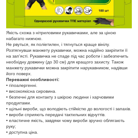
Якість схожа з нітриловими рукавичками, але за ціною
набагато нижчою.
Не рвуться, як поліетилен, і тягнуться краще вінілу.
Розтягнувши манжету рукавички, можна надійно закріпити її
на зап'ясті. Рукавичка не спаде під час роботи і забезпечить
необхідну довжину (до 30 см) для кращого захисту. Також
манжету рукавички можна закріпити нарукавником, надівши
його поверх.
Переважні особливості:
• гіпоалергенні.
• високоякісна сировина.
• безпечні для контакту з шкірою людини і харчовими
продуктами.
• щільні вироби, що володіють стійкістю до вологості і запахів.
• вироби сприяють передачі тактильних відчуттів.
• еластичне якість, завдяки чому вироби зручно облягають
руку;
• доступна ціна.